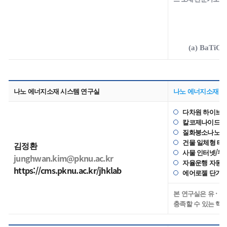
(a) BaTiO
3
나노 에너지소재 시스템 연구실
나노 에너지소재 시
다차원 하이브리
칼코제나이드 적
질화붕소나노물질
건물 일체형 태
김정환
사물 인터넷/무
junghwan.kim@pknu.ac.kr
자율운행 자동차용 
https://cms.pknu.ac.kr/jhklab
에어로젤 단가 
본 연구실은 유 · 
충족할 수 있는 핵