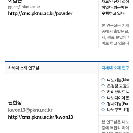
이길근
재료인 전기 접점재료
gglee@pknu.ac.kr
하였다.최근에는 입
http://cms.pknu.ac.kr/powder
수행하고 있다.
본 연구실은 기계부품
중에서 출발원료로서
서, 원료 분말의 
야로 하고 있습니다
차세대 소재 연구실
차세대 소재 연구실
나노카본(Nano
초경량 고강도 카
하이브리드 나노
나노다이아몬드(N
권한상
경사기능(Funct
kwon13@pknu.ac.kr
나노구조 초경합
http://cms.pknu.ac.kr/kwon13
본 연구실은 나노카본(
중에 복합화 하여 