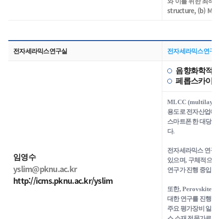
와 이를 위한 최적화 된
structure, (b) Mu
전자세라믹스연구실
전자세라믹스연구
음향화학적 
페롭스카이트
MLCC (multilayer 
용도로 전자산업에 
스마트폰 한 대당 
다
.
전자세라믹스 연구
임영수
있으며
,
구체적으
yslim@pknu.ac.kr
연구가 진행 중입니
http://icms.pknu.ac.kr/yslim
또한
, Perovskite
계
대한 연구를 진행 
주요 평가장비 일체
스 소재 전문가로 