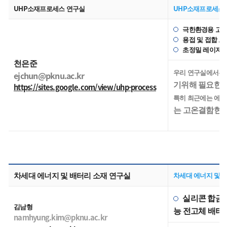
UHP소재프로세스 연구실
UHP소재프로세스
극한환경용 고성
용접 및 접합 고온
초정밀 레이저 
천은준
우리 연구실에서는 
ejchun@pknu.ac.kr
기위해 필요한 
https://sites.google.com/view/uhp-process
특히 최근에는 에너
는
고온결함현상(h
차세대 에너지 및 배터리 소재 연구실
차세대 에너지 및 
실리콘 합금
김남형
능 전고체 배터
namhyung.kim@pknu.ac.kr